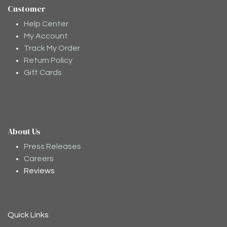
Customer
Help Center
My Account
Track My Order
Return Policy
Gift Cards
About Us
Moodee
Ask me anything about tea ✨
Press Releases
Careers
Reviews
Quick Links