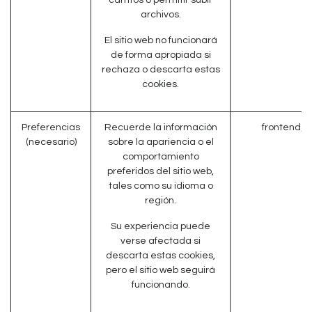
carritos o permitir subir
archivos.
El sitio web no funcionará
de forma apropiada si
rechaza o descarta estas
cookies.
Preferencias
Recuerde la información
frontend_l
(necesario)
sobre la apariencia o el
comportamiento
preferidos del sitio web,
tales como su idioma o
región.
Su experiencia puede
verse afectada si
descarta estas cookies,
pero el sitio web seguirá
funcionando.