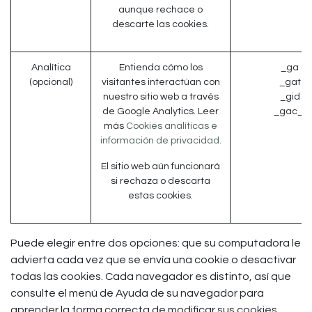
aunque rechace o
descarte las cookies.
Analítica
Entienda cómo los
_ga (G
(opcional)
visitantes interactúan con
_gat (
nuestro sitio web a través
_gid (
de Google Analytics. Leer
_gac_* 
más
Cookies analíticas e
información de privacidad.
El sitio web aún funcionará
si rechaza o descarta
estas cookies.
Puede elegir entre dos opciones: que su computadora le
advierta cada vez que se envía una cookie o desactivar
todas las cookies. Cada navegador es distinto, así que
consulte el menú de Ayuda de su navegador para
aprender la forma correcta de modificar sus cookies.