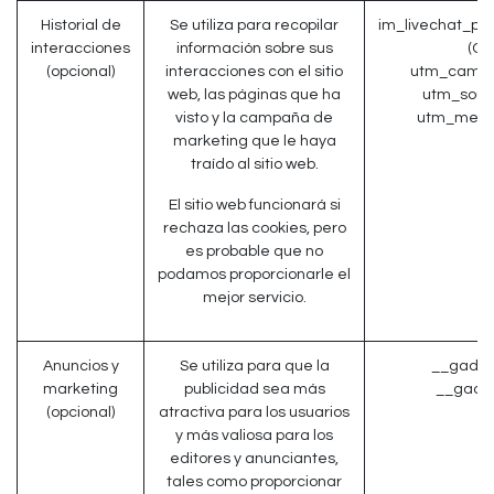
Historial de
Se utiliza para recopilar
im_livechat_pr
interacciones
información sobre sus
(Od
(opcional)
interacciones con el sitio
utm_campa
web, las páginas que ha
utm_sour
visto y la campaña de
utm_medi
marketing que le haya
traído al sitio web.
El sitio web funcionará si
rechaza las cookies, pero
es probable que no
podamos proporcionarle el
mejor servicio.
Anuncios y
Se utiliza para que la
__gads 
marketing
publicidad sea más
__gac (
(opcional)
atractiva para los usuarios
y más valiosa para los
editores y anunciantes,
tales como proporcionar